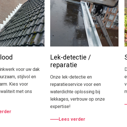
 lood
Lek-detectie /
reparatie
inkwerk voor uw dak
D
urzaam, stijlvol en
e
Onze lek-detectie en
rm. Kies voor
v
reparatieservice voor een
kwaliteit met ons
m
waterdichte oplossing bij
lekkages, vertrouw op onze
expertise!
erder
Lees verder