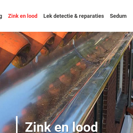
g
Zink en lood
Lek detectie & reparaties
Sedum
Zink en lood